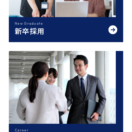
New Graduate
新卒採用
Career