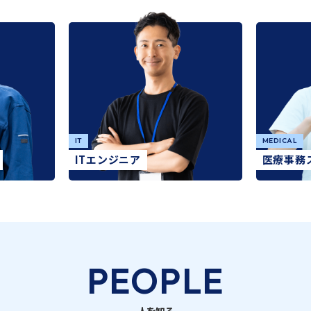
IT
MEDICAL
ITエンジニア
医療事務
PEOPLE
人を知る