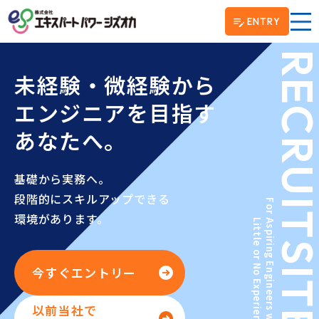
ENTRY
RECRUI
未経験・微経験から
エンジニアを目指す
あなたへ。
基礎から実務へ。
段階的にスキルアップできる
For Aspiring Engineers with
環境があります。
Little or No Experience.
SIT
今すぐエントリー
以前当社で